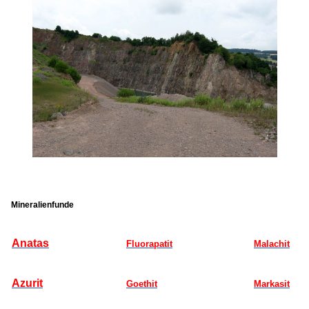
Mineralienfunde
Anatas
Fluorapatit
Malachit
Azurit
Goethit
Markasit