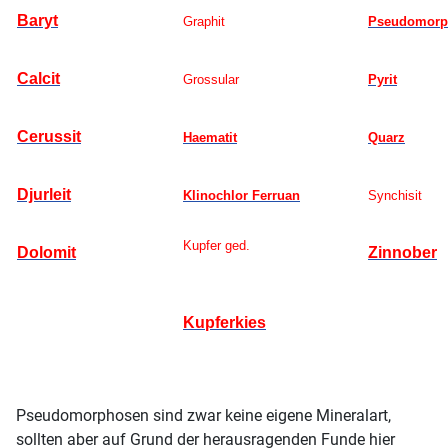
Baryt
Graphit
Pseudomorph
Calcit
Grossular
Pyrit
Cerussit
Haematit
Quarz
Djurleit
Klinochlor Ferruan
Synchisi
Kupfer ged.
Dolomit
Zinnober
Kupferkies
Pseudomorphosen sind zwar keine eigene Mineralart,
sollten aber auf Grund der herausragenden Funde hier