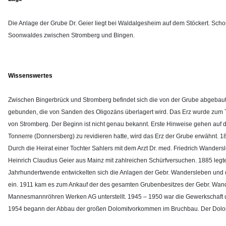
Die Anlage der Grube Dr. Geier liegt bei Waldalgesheim auf dem Stöckert. S
Soonwaldes zwischen Stromberg und Bingen.
Wissenswertes
Zwischen Bingerbrück und Stromberg befindet sich die von der Grube abgebaute
gebunden, die von Sanden des Oligozäns überlagert wird. Das Erz wurde zum T
von Stromberg. Der Beginn ist nicht genau bekannt. Erste Hinweise gehen auf d
Tonnerre (Donnersberg) zu revidieren hatte, wird das Erz der Grube erwähnt.
Durch die Heirat einer Tochter Sahlers mit dem Arzt Dr. med. Friedrich Wand
Heinrich Claudius Geier aus Mainz mit zahlreichen Schürfversuchen. 1885 legt
Jahrhundertwende entwickelten sich die Anlagen der Gebr. Wandersleben und de
ein. 1911 kam es zum Ankauf der des gesamten Grubenbesitzes der Gebr. Wan
Mannesmannröhren Werken AG unterstellt. 1945 – 1950 war die Gewerkschaft un
1954 begann der Abbau der großen Dolomitvorkommen im Bruchbau. Der Dolomit 