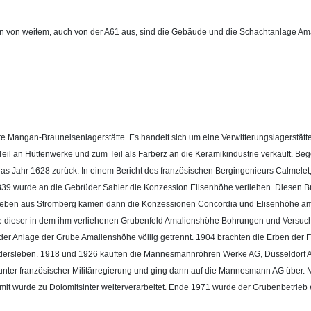
chon von weitem, auch von der A61 aus, sind die Gebäude und die Schachtanlage 
 Mangan-Brauneisenlagerstätte. Es handelt sich um eine Verwitterungslagerstätte
eil an Hüttenwerke und zum Teil als Farberz an die Keramikindustrie verkauft. B
as Jahr 1628 zurück. In einem Bericht des französischen Bergingenieurs Calmelet
 1839 wurde an die Gebrüder Sahler die Konzession Elisenhöhe verliehen. Diesen 
ersleben aus Stromberg kamen dann die Konzessionen Concordia und Elisenhöhe am 
e dieser in dem ihm verliehenen Grubenfeld Amalienshöhe Bohrungen und Versuchss
r Anlage der Grube Amalienshöhe völlig getrennt. 1904 brachten die Erben der Fir
dersleben. 1918 und 1926 kauften die Mannesmannröhren Werke AG, Düsseldorf A
ter französischer Militärregierung und ging dann auf die Mannesmann AG über. Mi
wurde zu Dolomitsinter weiterverarbeitet. Ende 1971 wurde der Grubenbetrieb ei