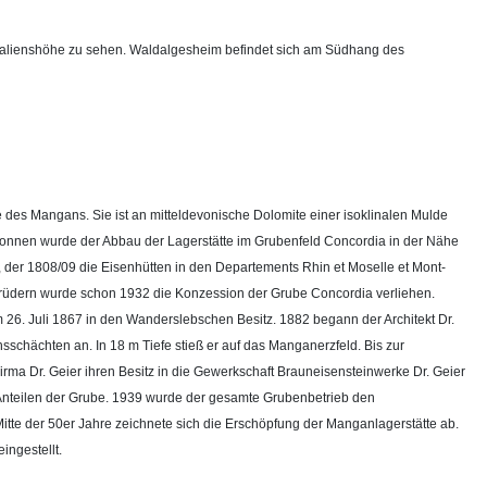
Amalienshöhe zu sehen. Waldalgesheim befindet sich am Südhang des
 des Mangans. Sie ist an mitteldevonische Dolomite einer isoklinalen Mulde
egonnen wurde der Abbau der Lagerstätte im Grubenfeld Concordia in der Nähe
, der 1808/09 die Eisenhütten in den Departements Rhin et Moselle et Mont-
Brüdern wurde schon 1932 die Konzession der Grube Concordia verliehen.
26. Juli 1867 in den Wanderslebschen Besitz. 1882 begann der Architekt Dr.
chächten an. In 18 m Tiefe stieß er auf das Manganerzfeld. Bis zur
ma Dr. Geier ihren Besitz in die Gewerkschaft Brauneisensteinwerke Dr. Geier
nteilen der Grube. 1939 wurde der gesamte Grubenbetrieb den
tte der 50er Jahre zeichnete sich die Erschöpfung der Manganlagerstätte ab.
ngestellt.