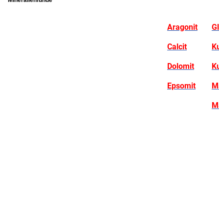
Mineralienfunde
Aragonit
G
Calcit
K
Dolomit
K
Epsomit
M
M