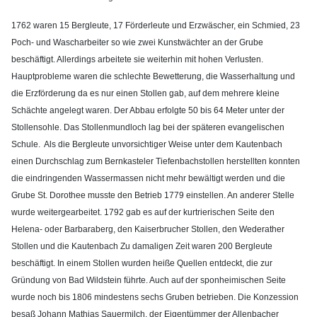
1762 waren 15 Bergleute, 17 Förderleute und Erzwäscher, ein Schmied, 23
Poch- und Wascharbeiter so wie zwei Kunstwächter an der Grube
beschäftigt. Allerdings arbeitete sie weiterhin mit hohen Verlusten.
Hauptprobleme waren die schlechte Bewetterung, die Wasserhaltung und
die Erzförderung da es nur einen Stollen gab, auf dem mehrere kleine
Schächte angelegt waren. Der Abbau erfolgte 50 bis 64 Meter unter der
Stollensohle. Das Stollenmundloch lag bei der späteren evangelischen
Schule. Als die Bergleute unvorsichtiger Weise unter dem Kautenbach
einen Durchschlag zum Bernkasteler Tiefenbachstollen herstellten konnten
die eindringenden Wassermassen nicht mehr bewältigt werden und die
Grube St. Dorothee musste den Betrieb 1779 einstellen. An anderer Stelle
wurde weitergearbeitet. 1792 gab es auf der kurtrierischen Seite den
Helena- oder Barbaraberg, den Kaiserbrucher Stollen, den Wederather
Stollen und die Kautenbach Zu damaligen Zeit waren 200 Bergleute
beschäftigt. In einem Stollen wurden heiße Quellen entdeckt, die zur
Gründung von Bad Wildstein führte. Auch auf der sponheimischen Seite
wurde noch bis 1806 mindestens sechs Gruben betrieben. Die Konzession
besaß Johann Mathias Sauermilch, der Eigentümmer der Allenbacher