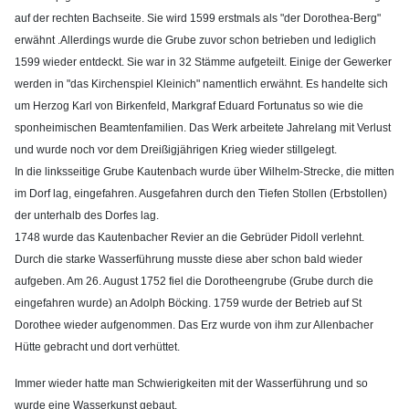
auf der rechten Bachseite. Sie wird 1599 erstmals als "der Dorothea-Berg"
erwähnt .Allerdings wurde die Grube zuvor schon betrieben und lediglich
1599 wieder entdeckt. Sie war in 32 Stämme aufgeteilt. Einige der Gewerker
werden in "das Kirchenspiel Kleinich" namentlich erwähnt. Es handelte sich
um Herzog Karl von Birkenfeld, Markgraf Eduard Fortunatus so wie die
sponheimischen Beamtenfamilien. Das Werk arbeitete Jahrelang mit Verlust
und wurde noch vor dem Dreißigjährigen Krieg wieder stillgelegt.
In die linksseitige Grube Kautenbach wurde über
Wilhelm-Strecke, die mitten
im Dorf lag, e
ingefahren. Ausgefahren durch den Tiefen Stollen (Erbstollen)
der unterhalb des Dorfes lag.
1748 wurde das Kautenbacher Revier an die Gebrüder Pidoll verlehnt.
Durch die starke Wasserführung musste diese aber schon bald wieder
aufgeben. Am 26. August 1752 fiel die Dorotheengrube (Grube durch die
eingefahren wurde) an Adolph Böcking. 1759 wurde der Betrieb auf St
Dorothee wieder aufgenommen. Das Erz wurde von ihm zur Allenbacher
Hütte gebracht und dort verhüttet.
Immer wieder hatte man Schwierigkeiten mit der Wasserführung und so
wurde eine Wasserkunst gebaut.